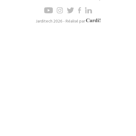
Pied
Menu
de
de
page
navigation
Axel
Jarditech 2026 - Réalisé par
Cardinaels
principal