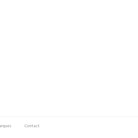
rques
Contact