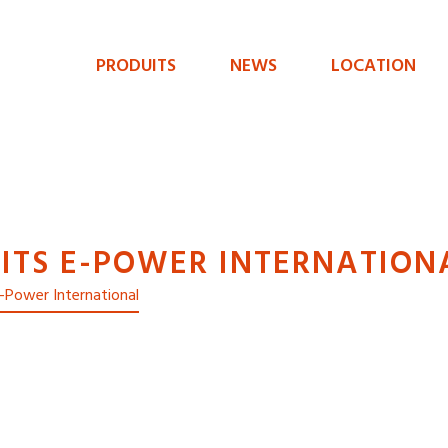
PRODUITS
NEWS
LOCATION
Menu
de
navigation
principal
ITS E-POWER INTERNATION
 e-Power International