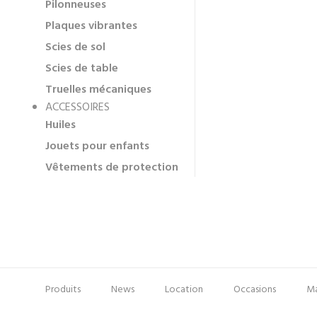
Pilonneuses
Plaques vibrantes
Scies de sol
Scies de table
Truelles mécaniques
ACCESSOIRES
Huiles
Jouets pour enfants
Vêtements de protection
Produits
News
Location
Occasions
Ma
Pied
Menu