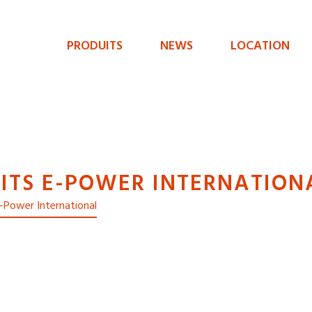
PRODUITS
NEWS
LOCATION
Menu
de
navigation
principal
ITS E-POWER INTERNATION
 e-Power International