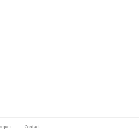
rques
Contact