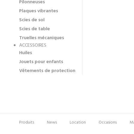
Pilonneuses
Plaques vibrantes
Scies de sol
Scies de table
Truelles mécaniques
ACCESSOIRES
Huiles
Jouets pour enfants
Vêtements de protection
Produits
News
Location
Occasions
Ma
Pied
Menu