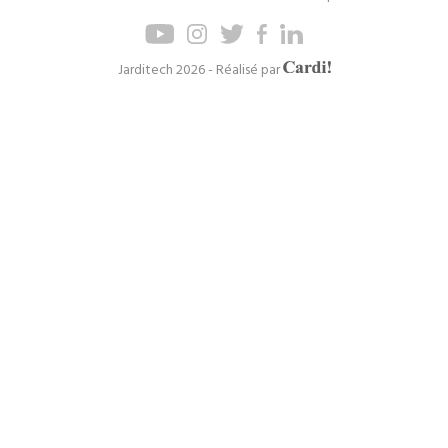
Pied
Menu
de
de
page
navigation
Axel
Jarditech 2026 - Réalisé par
Cardinaels
principal