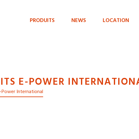
PRODUITS
NEWS
LOCATION
Menu
de
navigation
principal
ITS E-POWER INTERNATION
 e-Power International