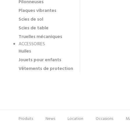
Pilonneuses
Plaques vibrantes
Scies de sol
Scies de table
Truelles mécaniques
ACCESSOIRES
Huiles
Jouets pour enfants
Vêtements de protection
Produits
News
Location
Occasions
Ma
Pied
Menu