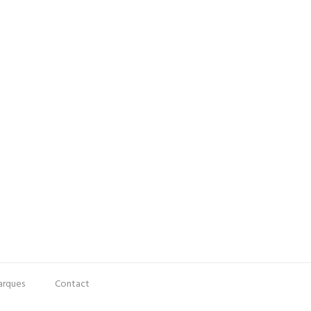
rques
Contact