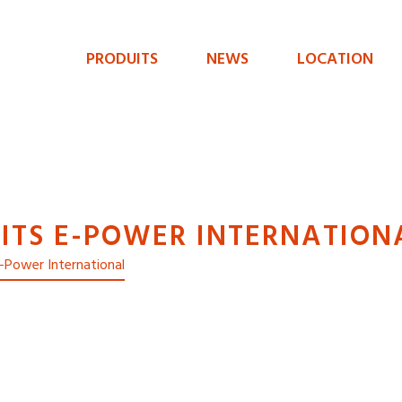
PRODUITS
NEWS
LOCATION
Menu
de
navigation
principal
ITS E-POWER INTERNATION
 e-Power International