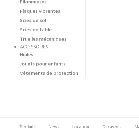
Pilonneuses
Plaques vibrantes
Scies de sol
Scies de table
Truelles mécaniques
ACCESSOIRES
Huiles
Jouets pour enfants
Vêtements de protection
Produits
News
Location
Occasions
Ma
Pied
Menu