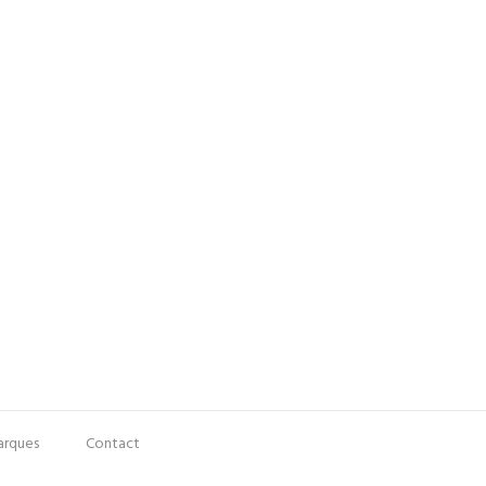
rques
Contact