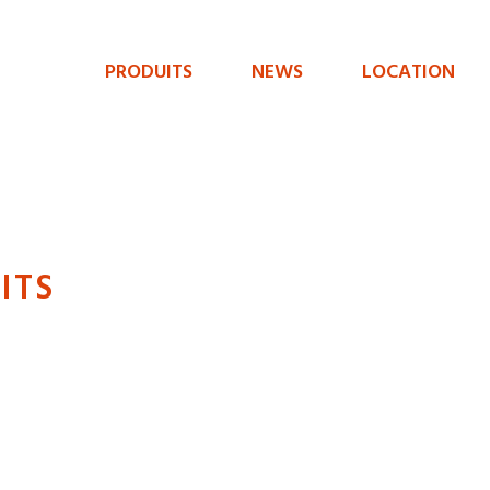
PRODUITS
NEWS
LOCATION
Menu
de
navigation
principal
ITS