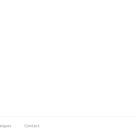
rques
Contact