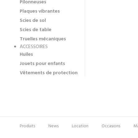
Pilonneuses
Plaques vibrantes
Scies de sol
Scies de table
Truelles mécaniques
ACCESSOIRES
Huiles
Jouets pour enfants
Vêtements de protection
Produits
News
Location
Occasions
Ma
Pied
Menu