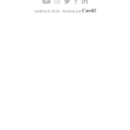
de
de
page
navigation
Axel
Jarditech 2026 - Réalisé par
Cardinaels
principal