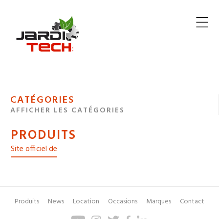
Jarditech
MENU
CATÉGORIES
DE
AFFICHER LES CATÉGORIES
NAVIGATION
PRODUITS
DES
Site officiel de
Produits
News
Location
Occasions
Marques
Contact
Pied
Menu