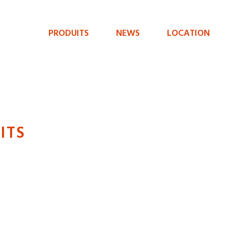
PRODUITS
NEWS
LOCATION
Menu
de
navigation
principal
ITS