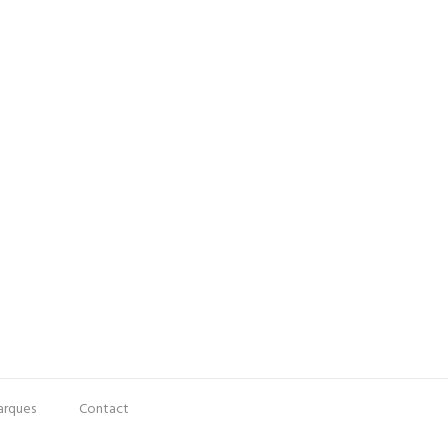
rques
Contact