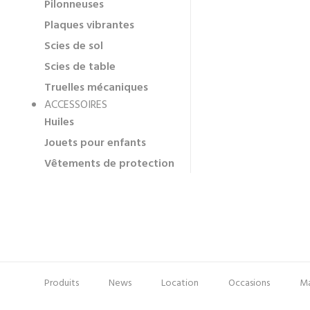
Pilonneuses
Plaques vibrantes
Scies de sol
Scies de table
Truelles mécaniques
ACCESSOIRES
Huiles
Jouets pour enfants
Vêtements de protection
Produits
News
Location
Occasions
Ma
Pied
Menu