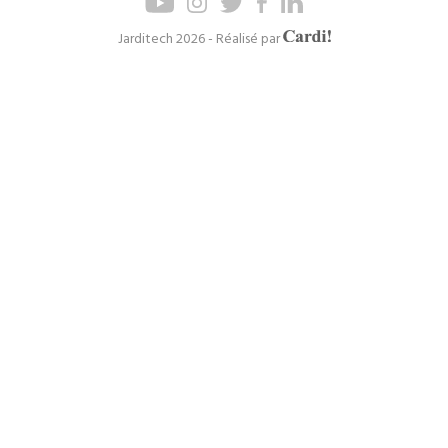
de
de
page
navigation
Axel
Jarditech 2026 - Réalisé par
Cardinaels
principal