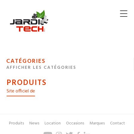
Jarditech
MENU
CATÉGORIES
DE
AFFICHER LES CATÉGORIES
NAVIGATION
PRODUITS
DES
Site officiel de
Produits
News
Location
Occasions
Marques
Contact
Pied
Menu