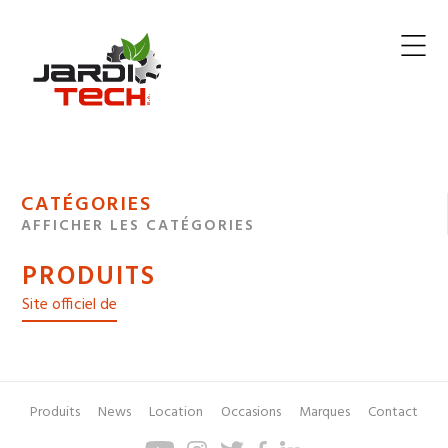
Jarditech
MENU
CATÉGORIES
DE
AFFICHER LES CATÉGORIES
NAVIGATION
PRODUITS
DES
Site officiel de
Produits
News
Location
Occasions
Marques
Contact
Pied
Menu