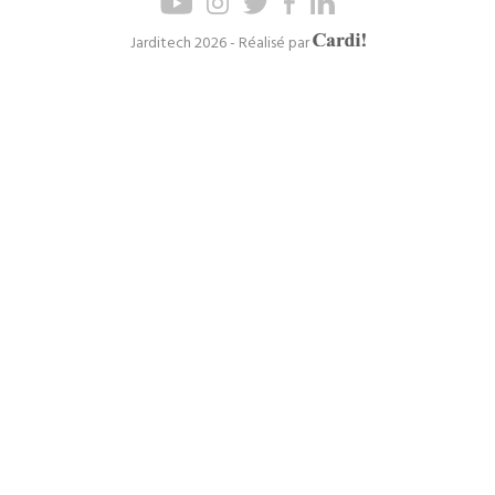
de
de
page
navigation
Axel
Jarditech 2026 - Réalisé par
Cardinaels
principal