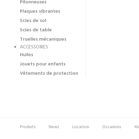
Pilonneuses
Plaques vibrantes
Scies de sol
Scies de table
Truelles mécaniques
ACCESSOIRES
Huiles
Jouets pour enfants
Vêtements de protection
Produits
News
Location
Occasions
Ma
Pied
Menu