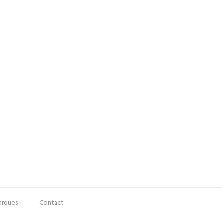
rques
Contact