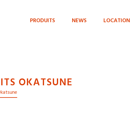
PRODUITS
NEWS
LOCATION
Menu
de
navigation
principal
ITS OKATSUNE
 Okatsune