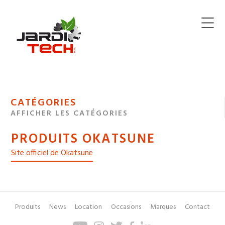
Jarditech
MENU
CATÉGORIES
DE
AFFICHER LES CATÉGORIES
NAVIGATION
PRODUITS OKATSUNE
DES
Site officiel de Okatsune
Produits
News
Location
Occasions
Marques
Contact
Pied
Menu