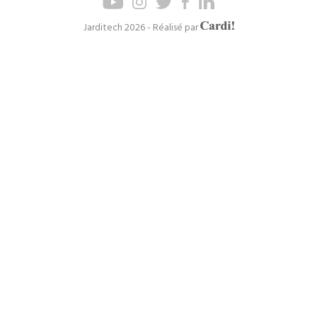
de
de
page
navigation
Axel
Jarditech 2026 - Réalisé par
Cardinaels
principal