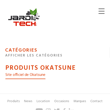
Jarditech
MENU
CATÉGORIES
DE
AFFICHER LES CATÉGORIES
NAVIGATION
PRODUITS OKATSUNE
DES
Site officiel de Okatsune
Produits
News
Location
Occasions
Marques
Contact
Pied
Menu