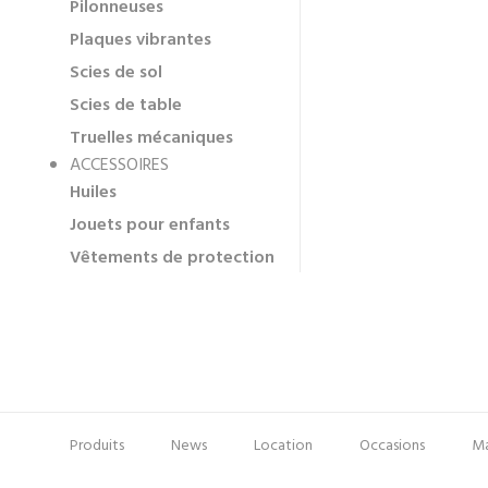
Pilonneuses
Plaques vibrantes
Scies de sol
Scies de table
Truelles mécaniques
ACCESSOIRES
Huiles
Jouets pour enfants
Vêtements de protection
Produits
News
Location
Occasions
Ma
Pied
Menu