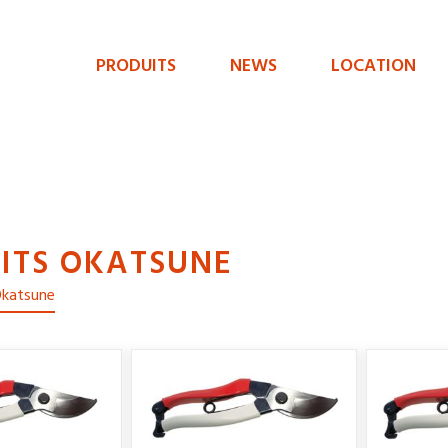
PRODUITS
NEWS
LOCATION
Menu
de
navigation
principal
ITS OKATSUNE
 Okatsune