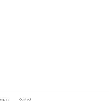
rques
Contact