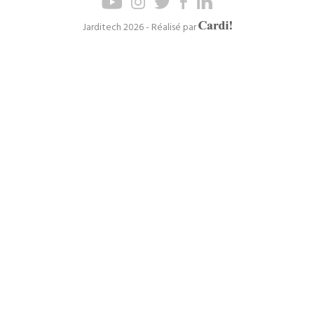
de
de
page
navigation
Axel
Jarditech 2026 - Réalisé par
Cardinaels
principal