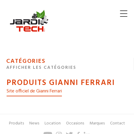
Jarditech
MENU
CATÉGORIES
DE
AFFICHER LES CATÉGORIES
NAVIGATION
PRODUITS GIANNI FERRARI
DES
Site officiel de Gianni Ferrari
Produits
News
Location
Occasions
Marques
Contact
Pied
Menu