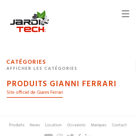
Jarditech
MENU
CATÉGORIES
DE
AFFICHER LES CATÉGORIES
NAVIGATION
PRODUITS GIANNI FERRARI
DES
Site officiel de Gianni Ferrari
Produits
News
Location
Occasions
Marques
Contact
Pied
Menu