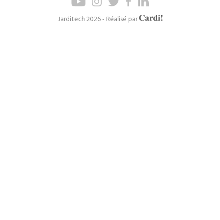
de
de
page
navigation
Axel
Jarditech 2026 - Réalisé par
Cardinaels
principal