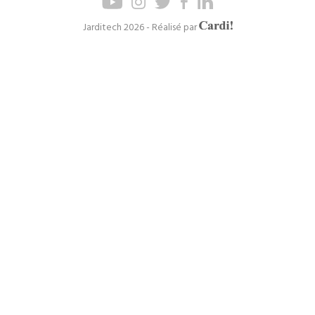
de
de
page
navigation
Axel
Jarditech 2026 - Réalisé par
Cardinaels
principal