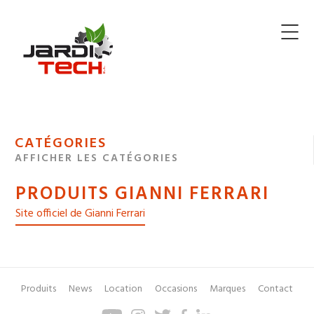
Jarditech
MENU
CATÉGORIES
DE
AFFICHER LES CATÉGORIES
NAVIGATION
PRODUITS GIANNI FERRARI
DES
Site officiel de Gianni Ferrari
Produits
News
Location
Occasions
Marques
Contact
Pied
Menu