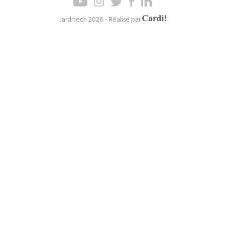
de
de
page
navigation
Axel
Jarditech 2026 - Réalisé par
Cardinaels
principal