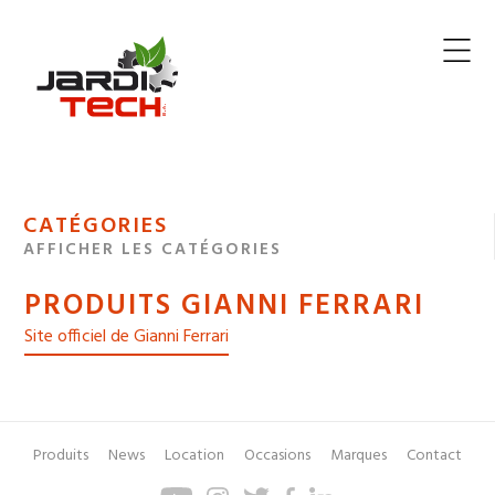
Jarditech
MENU
CATÉGORIES
DE
AFFICHER LES CATÉGORIES
NAVIGATION
PRODUITS GIANNI FERRARI
DES
Site officiel de Gianni Ferrari
Produits
News
Location
Occasions
Marques
Contact
Pied
Menu