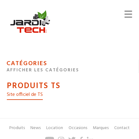
Jarditech
MENU
CATÉGORIES
DE
AFFICHER LES CATÉGORIES
NAVIGATION
PRODUITS TS
DES
Site officiel de TS
Produits
News
Location
Occasions
Marques
Contact
Pied
Menu