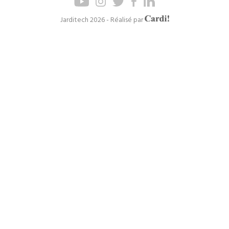
de
de
page
navigation
Axel
Jarditech 2026 - Réalisé par
Cardinaels
principal