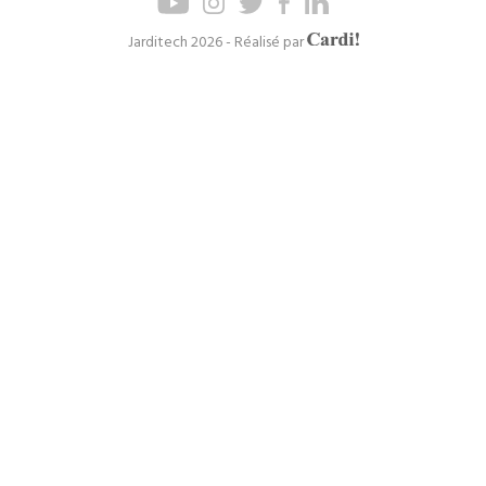
de
de
page
navigation
Axel
Jarditech 2026 - Réalisé par
Cardinaels
principal