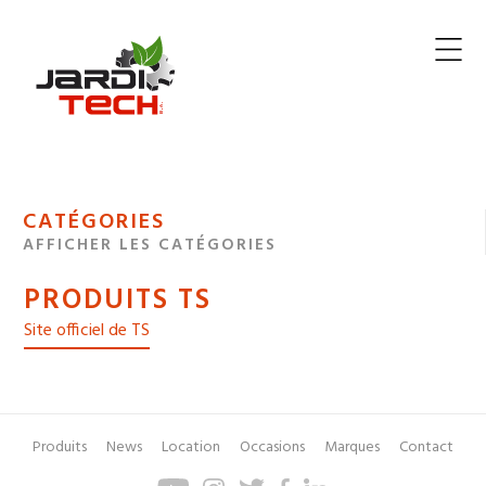
Jarditech
MENU
CATÉGORIES
DE
AFFICHER LES CATÉGORIES
NAVIGATION
PRODUITS TS
DES
Site officiel de TS
Produits
News
Location
Occasions
Marques
Contact
Pied
Menu