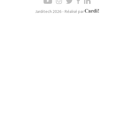
de
de
page
navigation
Axel
Jarditech 2026 - Réalisé par
Cardinaels
principal