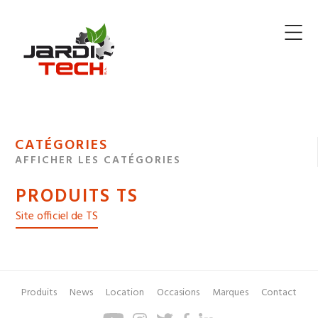
Jarditech
MENU
CATÉGORIES
DE
AFFICHER LES CATÉGORIES
NAVIGATION
PRODUITS TS
DES
Site officiel de TS
Produits
News
Location
Occasions
Marques
Contact
Pied
Menu