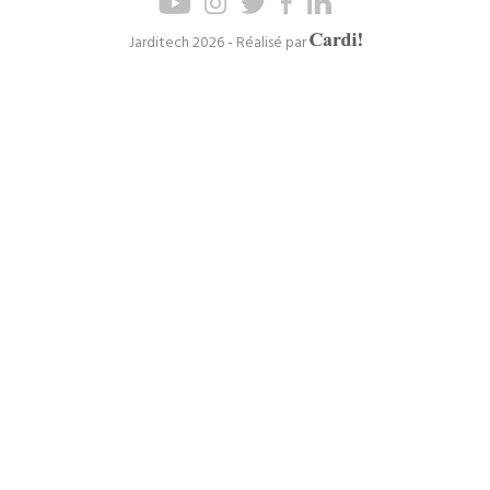
de
de
page
navigation
Axel
Jarditech 2026 - Réalisé par
Cardinaels
principal