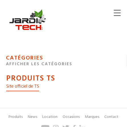
Jarditech
MENU
CATÉGORIES
DE
AFFICHER LES CATÉGORIES
NAVIGATION
PRODUITS TS
DES
Site officiel de TS
Produits
News
Location
Occasions
Marques
Contact
Pied
Menu