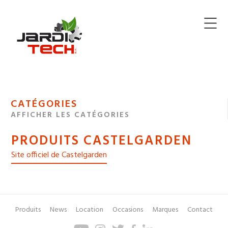
Jarditech
MENU
CATÉGORIES
DE
AFFICHER LES CATÉGORIES
NAVIGATION
PRODUITS CASTELGARDEN
DES
Site officiel de Castelgarden
Produits
News
Location
Occasions
Marques
Contact
Pied
Menu