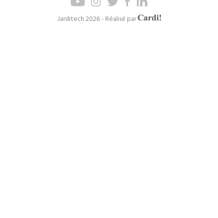
de
de
page
navigation
Axel
Jarditech 2026 - Réalisé par
Cardinaels
principal