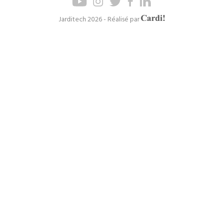
de
de
page
navigation
Axel
Jarditech 2026 - Réalisé par
Cardinaels
principal