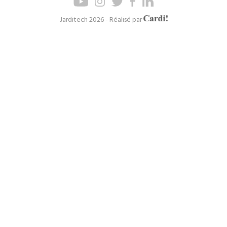
de
de
page
navigation
Axel
Jarditech 2026 - Réalisé par
Cardinaels
principal