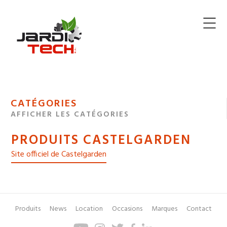
Jarditech
MENU
CATÉGORIES
DE
AFFICHER LES CATÉGORIES
NAVIGATION
PRODUITS CASTELGARDEN
DES
Site officiel de Castelgarden
Produits
News
Location
Occasions
Marques
Contact
Pied
Menu