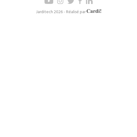
de
de
page
navigation
Axel
Jarditech 2026 - Réalisé par
Cardinaels
principal