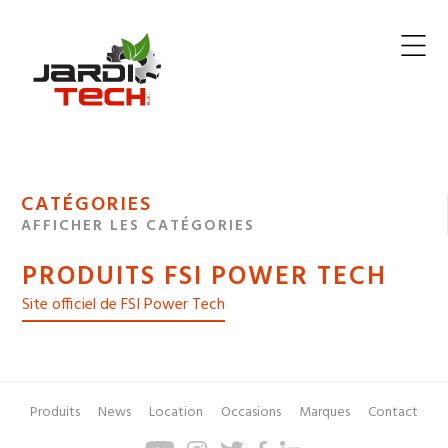
Jarditech
MENU
CATÉGORIES
DE
AFFICHER LES CATÉGORIES
NAVIGATION
PRODUITS FSI POWER TECH
DES
Site officiel de FSI Power Tech
Produits
News
Location
Occasions
Marques
Contact
Pied
Menu