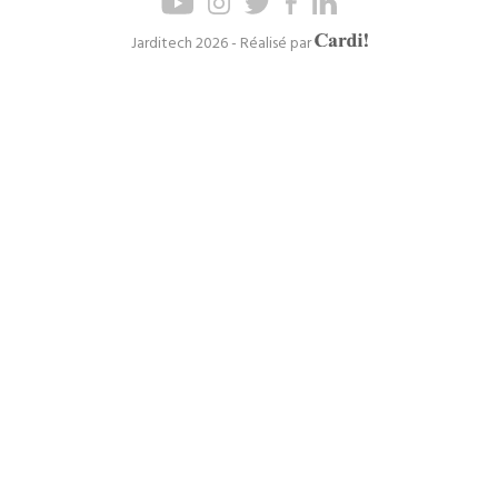
de
de
page
navigation
Axel
Jarditech 2026 - Réalisé par
Cardinaels
principal