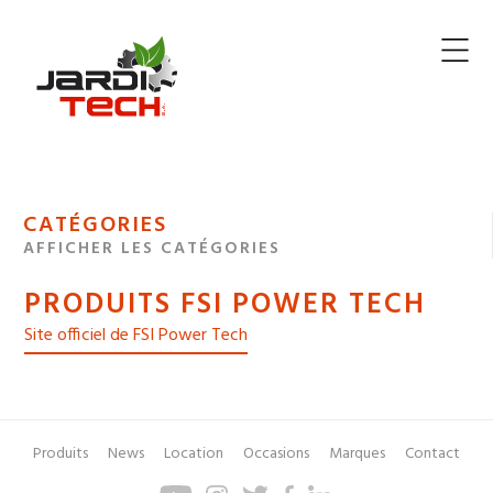
Jarditech
MENU
CATÉGORIES
DE
AFFICHER LES CATÉGORIES
NAVIGATION
PRODUITS FSI POWER TECH
DES
Site officiel de FSI Power Tech
Produits
News
Location
Occasions
Marques
Contact
Pied
Menu