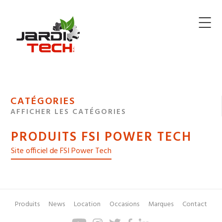
Jarditech
MENU
CATÉGORIES
DE
AFFICHER LES CATÉGORIES
NAVIGATION
PRODUITS FSI POWER TECH
DES
Site officiel de FSI Power Tech
Produits
News
Location
Occasions
Marques
Contact
Pied
Menu