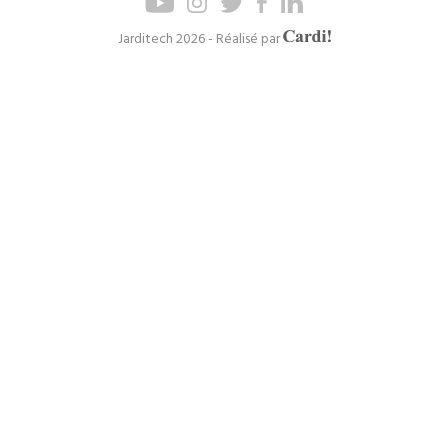
de
de
page
navigation
Axel
Jarditech 2026 - Réalisé par
Cardinaels
principal