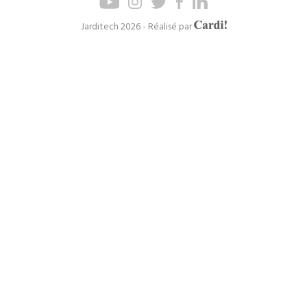
de
de
page
navigation
Axel
Jarditech 2026 - Réalisé par
Cardinaels
principal