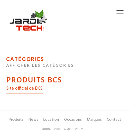
Jarditech
MENU
CATÉGORIES
DE
AFFICHER LES CATÉGORIES
NAVIGATION
PRODUITS BCS
DES
Site officiel de BCS
Produits
News
Location
Occasions
Marques
Contact
Pied
Menu