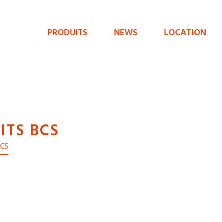
PRODUITS
NEWS
LOCATION
Menu
de
navigation
principal
ITS BCS
BCS