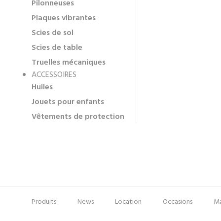
Pilonneuses
Plaques vibrantes
Scies de sol
Scies de table
Truelles mécaniques
ACCESSOIRES
Huiles
Jouets pour enfants
Vêtements de protection
Produits
News
Location
Occasions
Ma
Pied
Menu