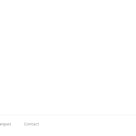
rques
Contact