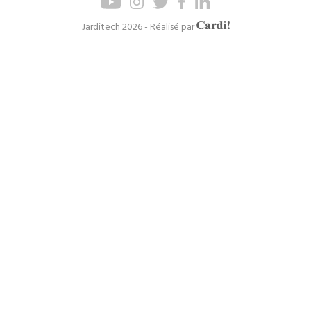
de
de
page
navigation
Axel
Jarditech 2026 - Réalisé par
Cardinaels
principal