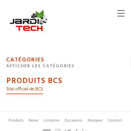
Jarditech
MENU
CATÉGORIES
DE
AFFICHER LES CATÉGORIES
NAVIGATION
PRODUITS BCS
DES
Site officiel de BCS
Produits
News
Location
Occasions
Marques
Contact
Pied
Menu