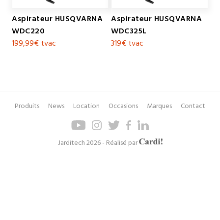
Aspirateur HUSQVARNA
Aspirateur HUSQVARNA
WDC220
WDC325L
199,99€
tvac
319€
tvac
Produits
News
Location
Occasions
Marques
Contact
Pied
Menu
de
de
page
navigation
Axel
Jarditech 2026 - Réalisé par
Cardinaels
principal