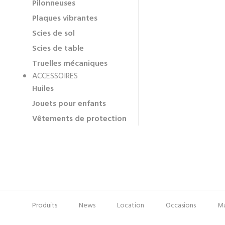
Pilonneuses
Plaques vibrantes
Scies de sol
Scies de table
Truelles mécaniques
ACCESSOIRES
Huiles
Jouets pour enfants
Vêtements de protection
Produits
News
Location
Occasions
Ma
Pied
Menu