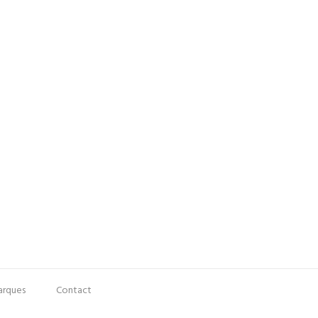
rques
Contact