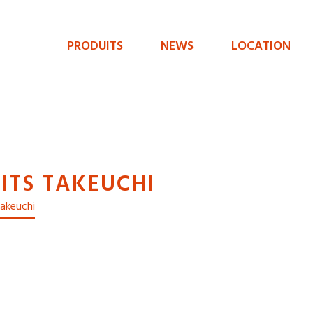
PRODUITS
NEWS
LOCATION
Menu
de
navigation
principal
ITS TAKEUCHI
Takeuchi