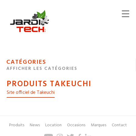
Jarditech
MENU
CATÉGORIES
DE
AFFICHER LES CATÉGORIES
NAVIGATION
PRODUITS TAKEUCHI
DES
Site officiel de Takeuchi
Produits
News
Location
Occasions
Marques
Contact
Pied
Menu