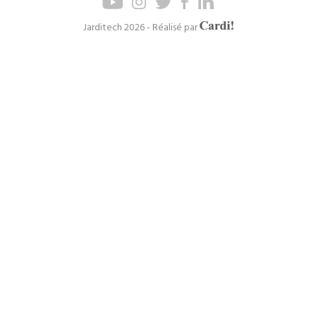
de
de
page
navigation
Axel
Jarditech 2026 - Réalisé par
Cardinaels
principal