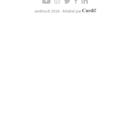
de
de
page
navigation
Axel
Jarditech 2026 - Réalisé par
Cardinaels
principal