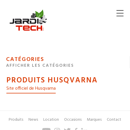
Jarditech
MENU
CATÉGORIES
DE
AFFICHER LES CATÉGORIES
NAVIGATION
PRODUITS HUSQVARNA
DES
Site officiel de Husqvarna
Produits
News
Location
Occasions
Marques
Contact
Pied
Menu