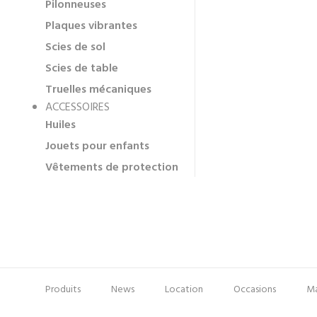
Pilonneuses
Plaques vibrantes
Scies de sol
Scies de table
Truelles mécaniques
ACCESSOIRES
Huiles
Jouets pour enfants
Vêtements de protection
Produits
News
Location
Occasions
Ma
Pied
Menu