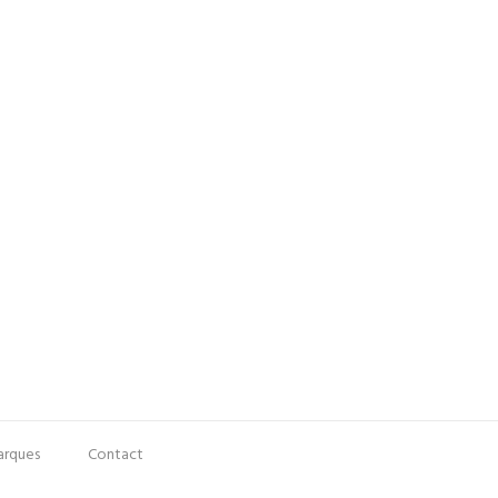
rques
Contact