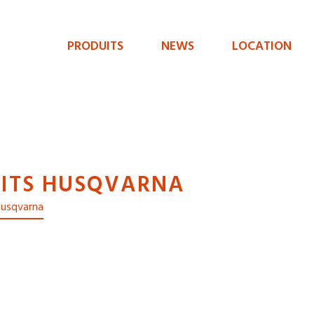
PRODUITS
NEWS
LOCATION
Menu
de
navigation
principal
ITS HUSQVARNA
 Husqvarna