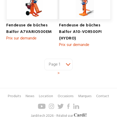
Fendeuse de bûches
Fendeuse de bûches
Balfor A7VARIO500EM
Balfor A10-VOR500PI
Prix sur demande
(HYDRO)
Prix sur demande
>
Produits
News
Location
Occasions
Marques
Contact
Pied
Menu
de
de
page
navigation
Axel
Jarditech 2026 - Réalisé par