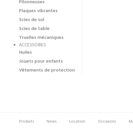
Pilonneuses
Plaques vibrantes
Scies de sol
Scies de table
Truelles mécaniques
ACCESSOIRES
Huiles
Jouets pour enfants
Vêtements de protection
Produits
News
Location
Occasions
Ma
Pied
Menu