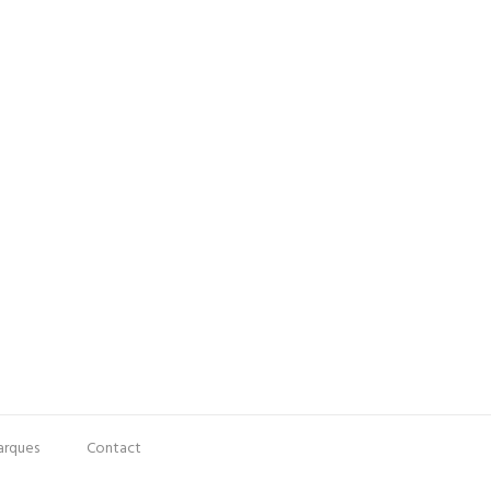
rques
Contact