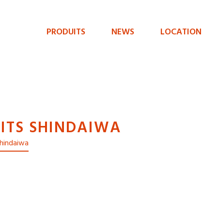
PRODUITS
NEWS
LOCATION
Menu
de
navigation
principal
ITS SHINDAIWA
 Shindaiwa