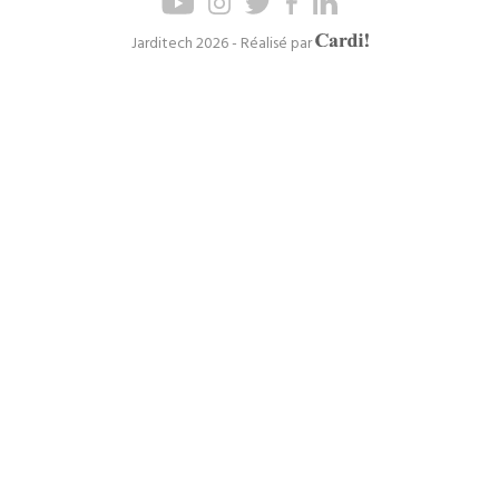
de
de
page
navigation
Axel
Jarditech 2026 - Réalisé par
Cardinaels
principal