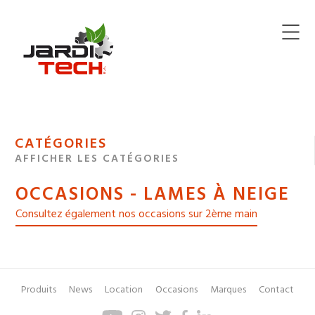
Jarditech
MENU
CATÉGORIES
DE
AFFICHER LES CATÉGORIES
NAVIGATION
OCCASIONS - LAMES À NEIGE
DES
Consultez également nos occasions sur 2ème main
Produits
News
Location
Occasions
Marques
Contact
Pied
Menu