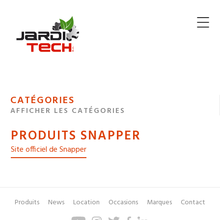
Jarditech
MENU
CATÉGORIES
DE
AFFICHER LES CATÉGORIES
NAVIGATION
PRODUITS SNAPPER
DES
Site officiel de Snapper
Produits
News
Location
Occasions
Marques
Contact
Pied
Menu