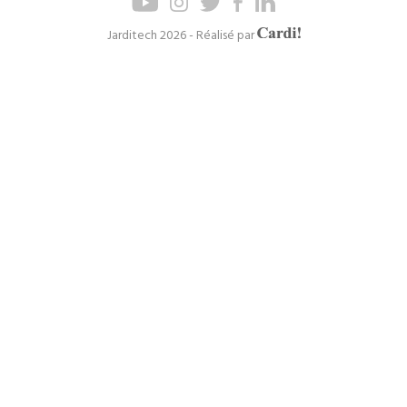
de
de
page
navigation
Axel
Jarditech 2026 - Réalisé par
Cardinaels
principal