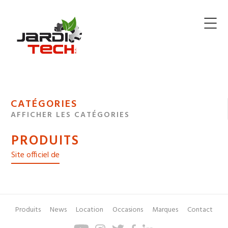
Jarditech
MENU
CATÉGORIES
DE
AFFICHER LES CATÉGORIES
NAVIGATION
PRODUITS
DES
Site officiel de
Produits
News
Location
Occasions
Marques
Contact
Pied
Menu