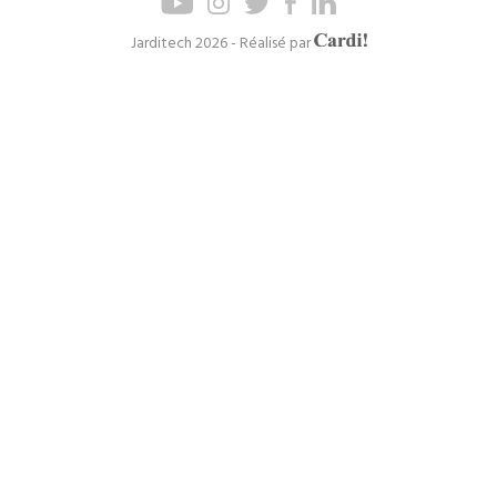
de
de
page
navigation
Axel
Jarditech 2026 - Réalisé par
Cardinaels
principal