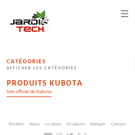
Jarditech
MENU
CATÉGORIES
DE
AFFICHER LES CATÉGORIES
NAVIGATION
PRODUITS KUBOTA
DES
Site officiel de Kubota
Produits
News
Location
Occasions
Marques
Contact
Pied
Menu