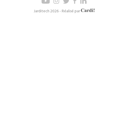
de
de
page
navigation
Axel
Jarditech 2026 - Réalisé par
Cardinaels
principal