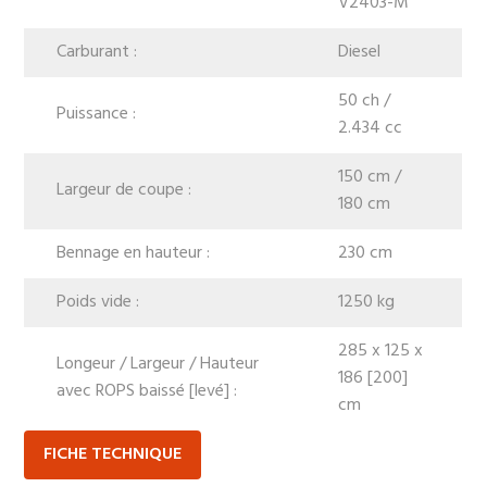
V2403-M
Carburant :
Diesel
50 ch /
Puissance :
2.434 cc
150 cm /
Largeur de coupe :
180 cm
Bennage en hauteur :
230 cm
Poids vide :
1250 kg
285 x 125 x
Longeur / Largeur / Hauteur
186 [200]
avec ROPS baissé [levé] :
cm
FICHE TECHNIQUE