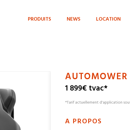
PRODUITS
NEWS
LOCATION
Menu
de
navigation
principal
AUTOMOWER 3
1 899€ tvac*
*Tarif actuellement d'application sou
A PROPOS