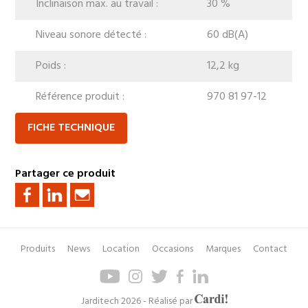
Inclinaison max. au travail :
30 %
Niveau sonore détecté :
60 dB(A)
Poids :
12,2 kg
Référence produit :
970 81 97-12
FICHE TECHNIQUE
Partager ce produit
Produits
News
Location
Occasions
Marques
Contact
Pied
Menu
de
de
page
navigation
Axel
Jarditech 2026 - Réalisé par