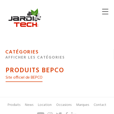
Jarditech
MENU
CATÉGORIES
DE
AFFICHER LES CATÉGORIES
NAVIGATION
PRODUITS BEPCO
DES
Site officiel de BEPCO
Produits
News
Location
Occasions
Marques
Contact
Pied
Menu