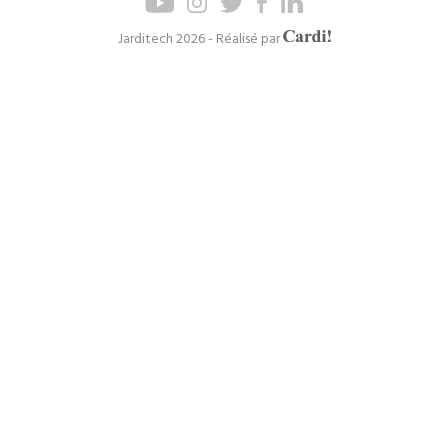
de
de
page
navigation
Axel
Jarditech 2026 - Réalisé par
Cardinaels
principal